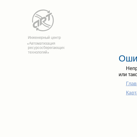
Оши
Непр
или так
Глав
Карт