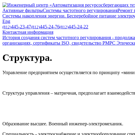
Активные фильтры
Системы частотного регулирования
Ремонт 
Системы накопления энергии. Бесперебойное питание электро
Eng
445-23-47
445-24-76
445-24-22
(812)
(812)
(812)
Контактная информация
История создания систем частотного регулирования - продолжа
организациях, сертификаты ISO, свидетельство РМРС
Этическ
Структура.
Управление предприятием осуществляется по принципу «мини
Структура управления – матричная, предполагает взаимодейс
Образование высшее. Военный инженер-электромеханик.
Специальность - электроснабжение и электрооборудование спе