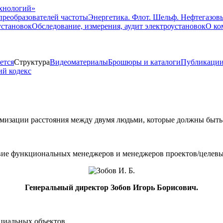
преобразователей частоты
Энергетика. Флот. Шельф. Нефтегазов
установок
Обследование, измерения, аудит электроустановок
О ко
ется
Структура
Видеоматериалы
Брошюры и каталоги
Публикаци
ий кодекс
мизации расстояния между двумя людьми, которые должны быть
твие функциональных менеджеров и менеджеров проектов/целев
Генеральный директор Зобов Игорь Борисович.
циальных объектов.