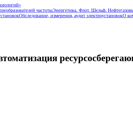
преобразователей частоты
Энергетика. Флот. Шельф. Нефтегазов
установок
Обследование, измерения, аудит электроустановок
О ко
оматизация ресурсосберегаю