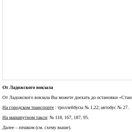
От Ладожского вокзала
От Ладожского вокзала Вы можете доехать до остановки «Стан
На городском транспорте
: троллейбусы № 1,22; автобус № 27.
На маршрутном такси
: № 118, 167, 187, 95.
Далее – пешком (см. схему выше).