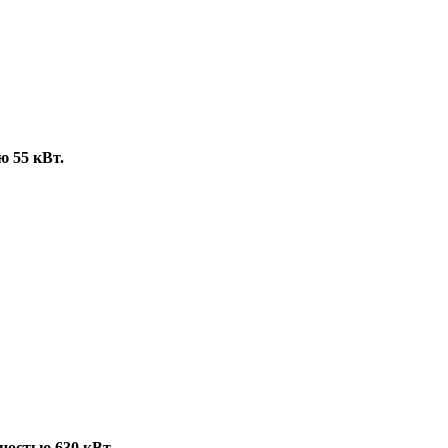
 55 кВт.
ностью 630 кВт.