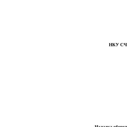
НКУ СЧР
Наладка оборуд