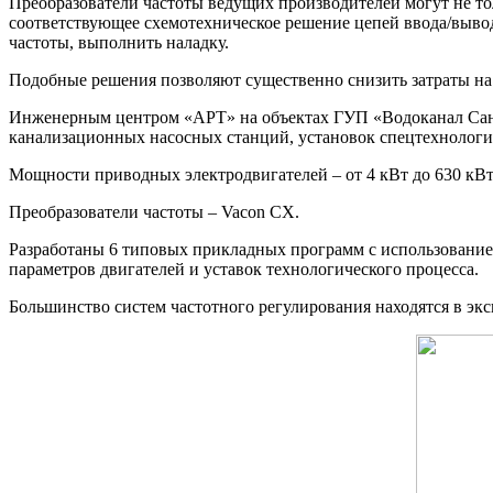
Преобразователи частоты ведущих производителей могут не тол
соответствующее схемотехническое решение цепей ввода/вывод
частоты, выполнить наладку.
Подобные решения позволяют существенно снизить затраты на
Инженерным центром «АРТ» на объектах ГУП «Водоканал Санкт
канализационных насосных станций, установок спецтехнолог
Мощности приводных электродвигателей – от 4 кВт до 630 кВт
Преобразователи частоты – Vacon CX.
Разработаны 6 типовых прикладных программ с использованием
параметров двигателей и уставок технологического процесса.
Большинство систем частотного регулирования находятся в экс