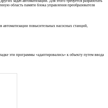
ругих задач автоматизации. Для этого требуется разработать
енную область памяти блока управления преобразователя
ов автоматизации повысительных насосных станций,
ладке эти программы «адаптировались» к объекту путем ввода