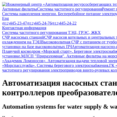
Активные фильтры
Системы частотного регулирования
Ремонт 
Системы накопления энергии. Бесперебойное питание электро
Eng
445-23-47
445-24-76
445-24-22
(812)
(812)
(812)
Контактная информация
Системы частотного регулирования ТЭЦ, ГРЭС, ЖКХ
СЧР насосных станций
СЧР насосов котельных и центральных 
охлаждением на ТЭЦ
Высоковольтная СЧР с питанием от турбо
установки на базе высоковольтных ПЧ
Автоматизация насосно
Плавучий космодром «Морской старт». Береговое электроснаб
установке.
МЛСП "Приразломная". Активные фильтры на морс
«Академик Ломоносов». Автоматизация выдачи тепловой энерг
«Морспасслужба». Системы берегового электроснабжения.
ГК 
частотного регулирования электроприводов винто-рулевых кол
Автоматизация насосных стан
контроллеров преобразовател
Automation systems for water supply & wat