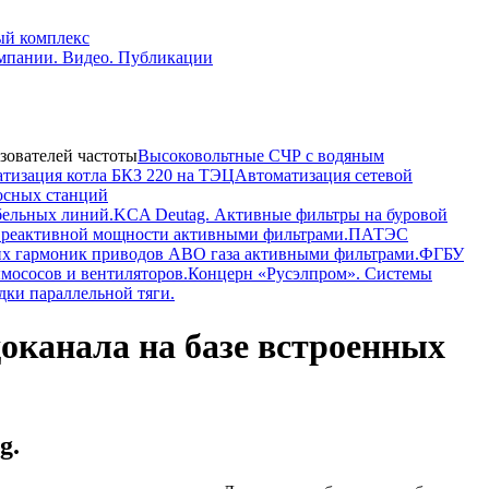
ый комплекс
мпании. Видео. Публикации
зователей частоты
Высоковольтные СЧР с водяным
тизация котла БКЗ 220 на ТЭЦ
Автоматизация сетевой
осных станций
бельных линий.
KCA Deutag. Активные фильтры на буровой
 реактивной мощности активными фильтрами.
ПАТЭС
х гармоник приводов АВО газа активными фильтрами.
ФГБУ
мососов и вентиляторов.
Концерн «Русэлпром». Системы
ки параллельной тяги.
оканала на базе встроенных
g.