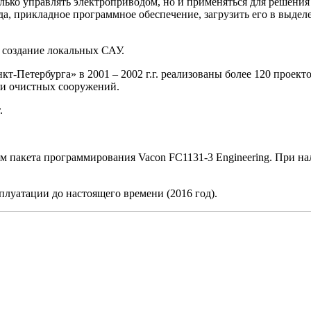
ько управлять электроприводом, но и применяться для решения д
а, прикладное программное обеспечение, загрузить его в выдел
 создание локальных САУ.
-Петербурга» в 2001 – 2002 г.г. реализованы более 120 проект
ии очистных сооружений.
.
 пакета программирования Vacon FC1131-3 Engineering. При на
плуатации до настоящего времени (2016 год).