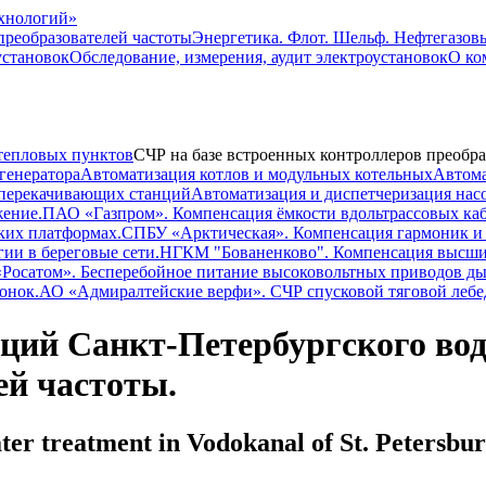
преобразователей частоты
Энергетика. Флот. Шельф. Нефтегазов
установок
Обследование, измерения, аудит электроустановок
О ко
тепловых пунктов
CЧР на базе встроенных контроллеров преобра
генератора
Автоматизация котлов и модульных котельных
Автома
-перекачивающих станций
Автоматизация и диспетчеризация нас
жение.
ПАО «Газпром». Компенсация ёмкости вдольтрассовых ка
ких платформах.
СПБУ «Арктическая». Компенсация гармоник и
ии в береговые сети.
НГКМ "Бованенково". Компенсация высши
«Росатом». Бесперебойное питание высоковольтных приводов ды
онок.
АО «Адмиралтейские верфи». СЧР спусковой тяговой лебед
ций Санкт-Петербургского вод
ей частоты.
er treatment in Vodokanal of St. Petersbur