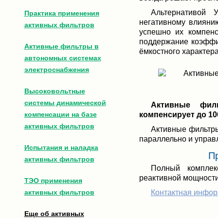
Альтернативой
Практика применения
негативному влияни
активных фильтров
успешно их компенс
поддержание коэффи
Активные фильтры в
ёмкостного характера 
автономных системах
электроснабжения
Высоковольтные
системы динамической
Активные фил
компенсации на базе
компенсирует до 10
активных фильтров
Активные фильтры
параллельно и управ
Испытания и наладка
П
активных фильтров
Полный комплек
реактивной мощности 
ТЭО применения
активных фильтров
Контактная инфо
Еще об активных