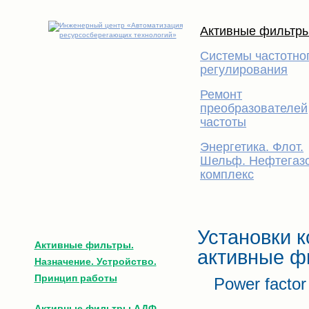
Активные фильтр
Системы частотно
регулирования
Ремонт
преобразователей
частоты
Энергетика. Флот.
Шельф. Нефтегаз
комплекс
Установки 
Активные фильтры.
активные ф
Назначение. Устройство.
Принцип работы
Power factor 
Активные фильтры АДФ-