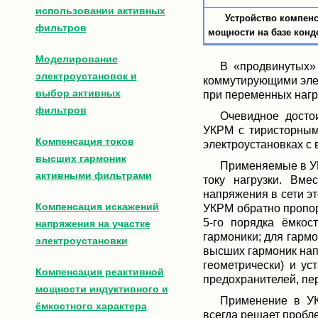
использовании активных
Устройство компен
фильтров
мощности на базе конд
Моделирование
В «продвинутых»
электроустановок и
коммутирующими эле
выбор активных
при переменных нагр
фильтров
Очевидное досто
УКРМ с тиристорным
Компенсация токов
электроустановках с
высших гармоник
Применяемые в У
активными фильтрами
току нагрузки. Вме
напряжения в сети э
Компенсация искажений
УКРМ обратно пропор
5-го порядка ёмкос
напряжения на участке
гармоники; для гармо
электроустановки
высших гармоник нап
геометрически) и у
Компенсация реактивной
предохранителей, пер
мощности индуктивного и
Применение в УК
ёмкостного характера
всегда решает пробл